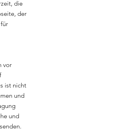
zeit, die
seite, der
für
n vor
f
 ist nicht
ommen und
ragung
che und
usenden.