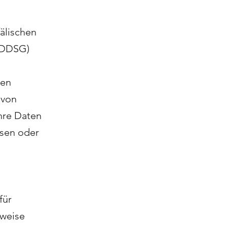
älischen
TDDSG)
men
 von
hre Daten
ssen oder
für
rweise